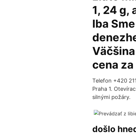
1, 24 g,
Iba Sme
denezhe
Väčšina 
cena za 
Telefon +420 211
Praha 1. Otevíra
silnými požáry.
došlo hne