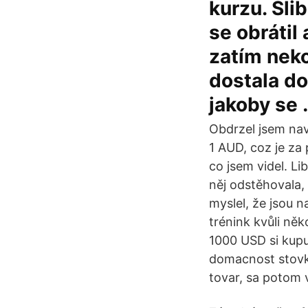
kurzu. Sli
se obrátil
zatím nek
dostala do
jakoby se 
Obdrzel jsem nav
1 AUD, coz je za
co jsem videl. L
něj odstěhovala, 
myslel, že jsou n
trénink kvůli ně
1000 USD si kupu
domacnost stovk
tovar, sa potom v