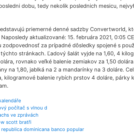
 posledni dobu, tedy nekolik poslednich mesicu, nejvy
edstavujú priemerné denné sadzby Convertworld, kto
 Naposledy aktualizované: 15. februára 2021, 0:05 
 zodpovednosť za prípadné dôsledky spojené s použi
týchto stránkach. Ľadový šalát vyjde na 1,60, 4 kil
olára, rovnako veľké balenie zemiakov za 1,50 dolára
ny na 1,80, jablká na 2 a mandarínky na 3 doláre. Cel
a, kilogramové balenie rybích prstov 4 doláre, párky 
ram.
 kalendáře
ový počítač s vlnou d
achs ve zprávách
w scott bratři
n republica dominicana banco popular