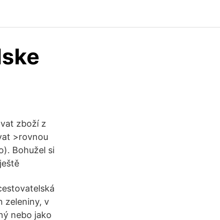
lske
vat zboží z
ávat >rovnou
). Bohužel si
ještě
 cestovatelská
 zeleniny, v
ený nebo jako