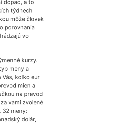
í dopad, a to
cích týdnech
enkou môže človek
ého porovnania
chádzajú vo
výmenné kurzy.
 typ meny a
 Vás, koľko eur
prevod mien a
lačkou na prevod
 za vami zvolené
ž 32 meny:
Kanadský dolár,