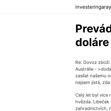
investeringara
Prevád
doláre
Re: Dovoz zboží 
Austrálie - >dod
zasílat našemu o
nejsem jistá, zd
Celý let byl více
hvězda. Libeček s
zahradnictvích, 