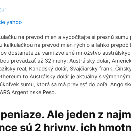
eur
cie yahoo
kulačku na prevod mien a vypočítajte si presnú sumu
u kalkulačkou na prevod mien rýchlo a ľahko prepočít
ov dostanete za vami zvolené množstvo austrálskyc
ou prevádzať až 32 meny: Austrálsky dolár, Americký
azílsky real, Kanadský dolár, Švajčiarsky frank, Čínsk
thereum to Austrálsky dolár je aktuálny s výmennými
kúkoľvek sumu, ktorá sa má previesť do poľa Angols
 ARS Argentinské Peso.
 peniaze. Ale jeden z naj
nce sú 2 hrivny, ich hmotn