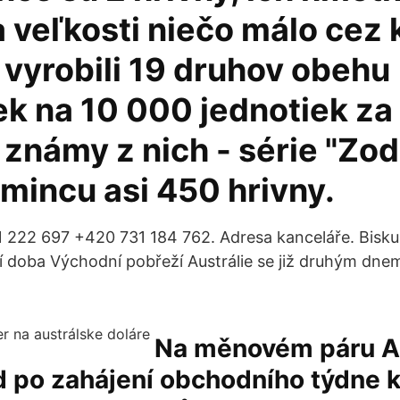
 a veľkosti niečo málo cez
 vyrobili 19 druhov obehu
k na 10 000 jednotiek za 
známy z nich - série "Zod
mincu asi 450 hrivny.
 222 697 +420 731 184 762. Adresa kanceláře. Bisku
cí doba Východní pobřeží Austrálie se již druhým dne
Na měnovém páru 
d po zahájení obchodního týdne 