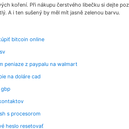
ých koření. Při nákupu čerstvého libečku si dejte poz
lý. A i ten sušený by měl mít jasně zelenou barvu.
piť bitcoin online
 sv
 peniaze z paypalu na walmart
pie na doláre cad
 gbp
kontaktov
ash s procesorom
vé heslo resetovať