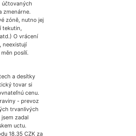
a účtovaných
va zmenárne.
é zóně, nutno jej
 tekutin,
atd.) O vrácení
 neexistují
 měn posílí.
otech a desítky
ický tovar si
ovnateľnú cenu.
traviny - prevoz
ých trvanlivých
i jsem zadal
eskem uctu.
odu 18.35 CZK za