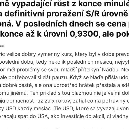
bně vypadající růst z konce minu
 a definitivní proražení S/R úrovn
oná. V posledních dnech se cena
konce až k úrovni 0,9300, ale po
…
ic velice dobry vymenny kurz, ktery byl v dobe prev
 posledni dobu, tedy nekolik poslednich mesicu, nejvy
ibor měl problémy se svou mladší přítelkyní Naďou. Ne
ale potřebovali si dát pauzu. Když se Naďa přišla udobř
a dobré cestě, ale ona uprostřed hrátek přestala a sdě
komu jinému. Ten priklad s tou plazmou nie je velmi d
ju domacnost raz za x rokov, zatial co na potraviny
y USD kazdy mesiac. Tie USD, ktore sa vyvazaju vo
racaju spat do USA, ako investicie do akcii, ci vladn