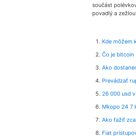
součást polévkov
povadlý a zežlout
Kde môžem kú
Čo je bitcoin
Ako dostanem
Prevádzať ru
26 000 usd v
Mkopo 24 7 
Ako ťažiť zc
Fiat prístupo