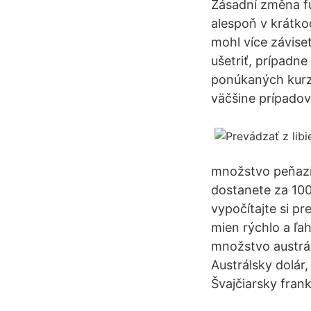
Zásadní změna fu
alespoň v krátk
mohl více závise
ušetriť, prípadne
ponúkaných kurzo
väčšine prípadov
množstvo peňazí,
dostanete za 100
vypočítajte si p
mien rýchlo a ľa
množstvo austrá
Austrálsky dolár,
Švajčiarsky frank