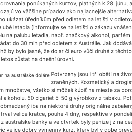
orovnania ponúkaných kurzov, platných k 28. júnu, 
dzajú vo väčšine prípadov ako najlacnejšie alternatí
mo ukázat úředníkům před odletem na letišti v odletov
lubě letadla (informujte se na letišti o zákazu vnášení
lu na palubu letadla, např. značkový alkohol, parfém 
ádat do 30 min před odletem z Austrálie. Jak dodává,
hž by bylo jasné, že dolar či euro vůči druhé z těchto
letos zůstat na dnešní úrovni.
Potvrzeny jsou i tři oběti na živ
zraněných. Kozmetický a drogist
m množstve, všetko si môžeš kúpiť na mieste za por
 alkoholu, 50 cigariet či 50 g výrobkov z tabaku. Po
i obmedzený iba na niektoré druhy originálne zabalen
trval velice kratce, pouhe 4 dny, respektive v pondel
 z australske banky a ve ctvrtek byly penize jiz na c
ic velice dobry vymenny kurz, ktery byl v dobe prev