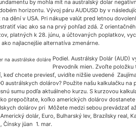
ndamentu by mohla mít na australský dolar negativn
odobém horizontu. Vývoj páru AUDUSD by v následují
t na dění v USA. Pri nákupe valút pred letnou dovol
 stratiť viac ako sa na prvý pohľad zdá. Z orientačn
v, platných k 28. júnu, a účtovaných poplatkov, vy
 ako najlacnejšie alternatíva zmenárne.
Podiel. Austrálsky Dolár (AUD) 
Prevodník mien. Zvoľte položku
 keď chcete previesť, uvidíte nižšie uvedené Zaujíma
0 austrálskych dolárov? Použite našu kalkulačku na 
resnú sumu podľa aktuálneho kurzu. S kurzovou kalku
hko prepočítate, koľko amerických dolárov dostanete
lskych dolárov pri Môžete medzi sebou prevádzať a
 Americký dolár, Euro, Bulharský lev, Brazílsky real, 
, Čínsky jüan 1. mar.