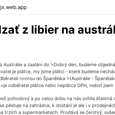
yjx.web.app
zať z libier na austrá
z Austrálie a zaslání do >Dobrý den, budeme objedná
avatel je plátce, my jsme plátci - které budeme nech
dběrateli rovnou do Španělska >(Austrálie - Španělsko
a >je odběratel plátce nebo neplátce DPH, neboť jsem 
 než pohodový a po celou dobu na nás svítila šťastná
e pěstuje na zahrádce, k dostání je ale i v prodejnách
na trzích a supermarketech. Prodává se čerstvý, suš