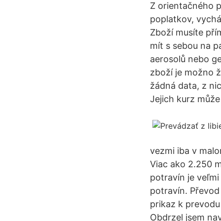
Z orientačného p
poplatkov, vychá
Zboží musíte pří
mít s sebou na pa
aerosolů nebo ge
zboží je možno ž
žádná data, z nic
Jejich kurz může 
vezmi iba v malo
Viac ako 2.250 ml
potravín je veľm
potravín. Převod 
prikaz k prevodu
Obdrzel jsem nav