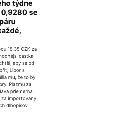
lého týdne
ě 0,9280 se
 páru
každé,
odu 18.35 CZK za
hodnejsi castka
chtěl, aby se od
it, Libor si
lila mu, že to byl
obry. Plazmu za
 dava priemerna
n za importovany
ych dlhopisov.