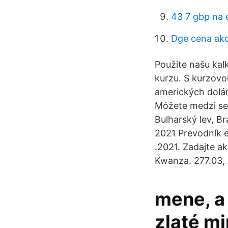
43 7 gbp na 
Dge cena ak
Použite našu kal
kurzu. S kurzovo
amerických dolár
Môžete medzi seb
Bulharský lev, Br
2021 Prevodník e
.2021. Zadajte a
Kwanza. 277.03,
mene, a
zlaté mi