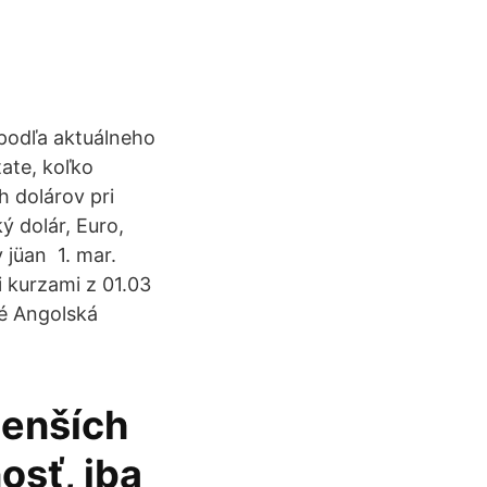
 podľa aktuálneho
ate, koľko
h dolárov pri
 dolár, Euro,
y jüan 1. mar.
 kurzami z 01.03
ké Angolská
menších
osť, iba