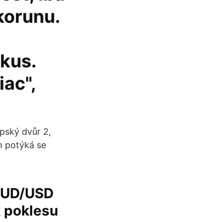
 korunu.
kus.
iac",
pský dvůr 2,
m potýká se
AUD/USD
k poklesu