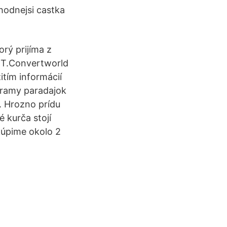
hodnejsi castka
rý prijíma z
CET.Convertworld
tím informácií
ogramy paradajok
. Hrozno prídu
é kurča stojí
kúpime okolo 2