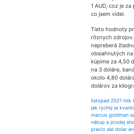
1 AUD, coz je za
co jsem videl.
Tieto hodnoty pr
rôznych zdrojov.
nepreberá žiadnu
obsiahnutých na 
kúpime za 4,50 d
na 3 doláre, baná
okolo 4,80 dolár
dolárov za kilog
listopad 2021 tisk
jak rychlý je kvant
marcus goldman s
nákup a prodej sho
precio del dolar e