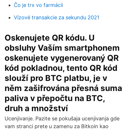
Čo je trx vo farmácii
Vízové ​​transakcie za sekundu 2021
Oskenujete QR kódu. U
obsluhy Vaším smartphonem
oskenujete vygenerovaný QR
kód pokladnou, tento QR kód
slouží pro BTC platbu, je v
něm zašifrována přesná suma
paliva v přepočtu na BTC,
druh a množství
Ucenjivanje. Pazite se pokušaja ucenjivanja gde
vam stranci prete u zamenu za Bitkoin kao