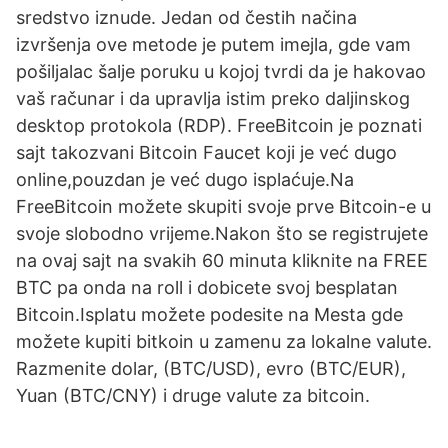
sredstvo iznude. Jedan od čestih načina
izvršenja ove metode je putem imejla, gde vam
pošiljalac šalje poruku u kojoj tvrdi da je hakovao
vaš računar i da upravlja istim preko daljinskog
desktop protokola (RDP). FreeBitcoin je poznati
sajt takozvani Bitcoin Faucet koji je već dugo
online,pouzdan je već dugo isplaćuje.Na
FreeBitcoin možete skupiti svoje prve Bitcoin-e u
svoje slobodno vrijeme.Nakon što se registrujete
na ovaj sajt na svakih 60 minuta kliknite na FREE
BTC pa onda na roll i dobicete svoj besplatan
Bitcoin.Isplatu možete podesite na Mesta gde
možete kupiti bitkoin u zamenu za lokalne valute.
Razmenite dolar, (BTC/USD), evro (BTC/EUR),
Yuan (BTC/CNY) i druge valute za bitcoin.