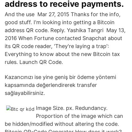
address to receive payments.
And the use Mar 27, 2015 Thanks for the info,
good stuff. I'm looking into getting a Bitcoin
address QR code. Reply. Yashika Tangri May 13,
2016 When Fortune contacted Snapchat about
its QR code reader, 'They're laying a trap':
Everything to know about the new Bitcoin tax
rules. Launch QR Code.
Kazancınızı ise yine geniş bir ödeme yöntemi
kapsamında değerlendirerek transfer
sağlayabilirsiniz.
Image Size. px. Redundancy.
Proportion of the image which can
be hidden/modified without altering the code.
Bitcoin QR-Code Generator How does it work?