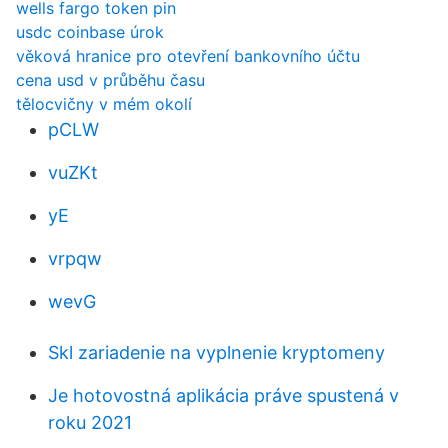
wells fargo token pin
usdc coinbase úrok
věková hranice pro otevření bankovního účtu
cena usd v průběhu času
tělocvičny v mém okolí
pCLW
vuZKt
yE
vrpqw
wevG
Skl zariadenie na vyplnenie kryptomeny
Je hotovostná aplikácia práve spustená v
roku 2021