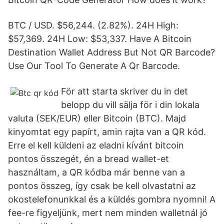
BTC / USD. $56,244. (2.82%). 24H High:
$57,369. 24H Low: $53,337. Have A Bitcoin
Destination Wallet Address But Not QR Barcode?
Use Our Tool To Generate A Qr Barcode.
För att starta skriver du in det
belopp du vill sälja för i din lokala
valuta (SEK/EUR) eller Bitcoin (BTC). Majd
kinyomtat egy papírt, amin rajta van a QR kód.
Erre el kell küldeni az eladni kívánt bitcoin
pontos összegét, én a bread wallet-et
használtam, a QR kódba már benne van a
pontos összeg, így csak be kell olvastatni az
okostelefonunkkal és a küldés gombra nyomni! A
fee-re figyeljünk, mert nem minden walletnál jó