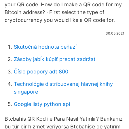
your QR code How do I make a QR code for my
Bitcoin address? · First select the type of
cryptocurrency you would like a QR code for.
30.05.2021
Skutočná hodnota peňazí
Zásoby jabĺk kúpiť predať zadržať
Číslo podpory adt 800
Technológie distribuovanej hlavnej knihy
singapore
Google listy python api
Btcbahis QR Kod ile Para Nasıl Yatırılır? Bankanız
bu tür bir hizmet veriyorsa Btcbahis’e de yatırım